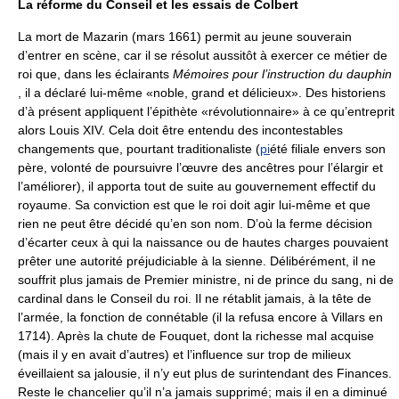
La réforme du Conseil et les essais de Colbert
La mort de Mazarin (mars 1661) permit au jeune souverain
d’entrer en scène, car il se résolut aussitôt à exercer ce métier de
roi que, dans les éclairants
Mémoires pour l’instruction du dauphin
, il a déclaré lui-même «noble, grand et délicieux». Des historiens
d’à présent appliquent l’épithète «révolutionnaire» à ce qu’entreprit
alors Louis XIV. Cela doit être entendu des incontestables
changements que, pourtant traditionaliste (
pi
été filiale envers son
père, volonté de poursuivre l’œuvre des ancêtres pour l’élargir et
l’améliorer), il apporta tout de suite au gouvernement effectif du
royaume. Sa conviction est que le roi doit agir lui-même et que
rien ne peut être décidé qu’en son nom. D’où la ferme décision
d’écarter ceux à qui la naissance ou de hautes charges pouvaient
prêter une autorité préjudiciable à la sienne. Délibérément, il ne
souffrit plus jamais de Premier ministre, ni de prince du sang, ni de
cardinal dans le Conseil du roi. Il ne rétablit jamais, à la tête de
l’armée, la fonction de connétable (il la refusa encore à Villars en
1714). Après la chute de Fouquet, dont la richesse mal acquise
(mais il y en avait d’autres) et l’influence sur trop de milieux
éveillaient sa jalousie, il n’y eut plus de surintendant des Finances.
Reste le chancelier qu’il n’a jamais supprimé; mais il en a diminué