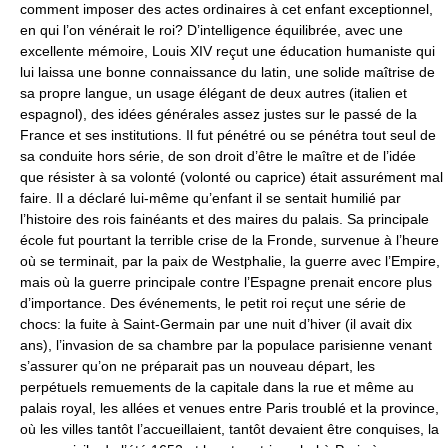
comment imposer des actes ordinaires à cet enfant exceptionnel,
en qui l’on vénérait le roi? D’intelligence équilibrée, avec une
excellente mémoire, Louis XIV reçut une éducation humaniste qui
lui laissa une bonne connaissance du latin, une solide maîtrise de
sa propre langue, un usage élégant de deux autres (italien et
espagnol), des idées générales assez justes sur le passé de la
France et ses institutions. Il fut pénétré ou se pénétra tout seul de
sa conduite hors série, de son droit d’être le maître et de l’idée
que résister à sa volonté (volonté ou caprice) était assurément mal
faire. Il a déclaré lui-même qu’enfant il se sentait humilié par
l’histoire des rois fainéants et des maires du palais. Sa principale
école fut pourtant la terrible crise de la Fronde, survenue à l’heure
où se terminait, par la paix de Westphalie, la guerre avec l’Empire,
mais où la guerre principale contre l’Espagne prenait encore plus
d’importance. Des événements, le petit roi reçut une série de
chocs: la fuite à Saint-Germain par une nuit d’hiver (il avait dix
ans), l’invasion de sa chambre par la populace parisienne venant
s’assurer qu’on ne préparait pas un nouveau départ, les
perpétuels remuements de la capitale dans la rue et même au
palais royal, les allées et venues entre Paris troublé et la province,
où les villes tantôt l’accueillaient, tantôt devaient être conquises, la