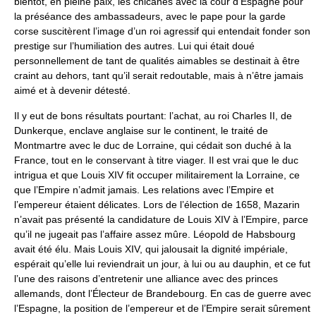
bientôt, en pleine paix, les chicanes avec la cour d’Espagne pour
la préséance des ambassadeurs, avec le pape pour la garde
corse suscitèrent l’image d’un roi agressif qui entendait fonder son
prestige sur l’humiliation des autres. Lui qui était doué
personnellement de tant de qualités aimables se destinait à être
craint au dehors, tant qu’il serait redoutable, mais à n’être jamais
aimé et à devenir détesté.
Il y eut de bons résultats pourtant: l’achat, au roi Charles II, de
Dunkerque, enclave anglaise sur le continent, le traité de
Montmartre avec le duc de Lorraine, qui cédait son duché à la
France, tout en le conservant à titre viager. Il est vrai que le duc
intrigua et que Louis XIV fit occuper militairement la Lorraine, ce
que l’Empire n’admit jamais. Les relations avec l’Empire et
l’empereur étaient délicates. Lors de l’élection de 1658, Mazarin
n’avait pas présenté la candidature de Louis XIV à l’Empire, parce
qu’il ne jugeait pas l’affaire assez mûre. Léopold de Habsbourg
avait été élu. Mais Louis XIV, qui jalousait la dignité impériale,
espérait qu’elle lui reviendrait un jour, à lui ou au dauphin, et ce fut
l’une des raisons d’entretenir une alliance avec des princes
allemands, dont l’Électeur de Brandebourg. En cas de guerre avec
l’Espagne, la position de l’empereur et de l’Empire serait sûrement