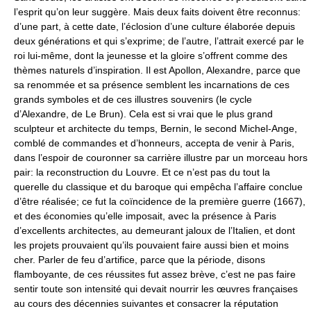
l’esprit qu’on leur suggère. Mais deux faits doivent être reconnus:
d’une part, à cette date, l’éclosion d’une culture élaborée depuis
deux générations et qui s’exprime; de l’autre, l’attrait exercé par le
roi lui-même, dont la jeunesse et la gloire s’offrent comme des
thèmes naturels d’inspiration. Il est Apollon, Alexandre, parce que
sa renommée et sa présence semblent les incarnations de ces
grands symboles et de ces illustres souvenirs (le cycle
d’Alexandre, de Le Brun). Cela est si vrai que le plus grand
sculpteur et architecte du temps, Bernin, le second Michel-Ange,
comblé de commandes et d’honneurs, accepta de venir à Paris,
dans l’espoir de couronner sa carrière illustre par un morceau hors
pair: la reconstruction du Louvre. Et ce n’est pas du tout la
querelle du classique et du baroque qui empêcha l’affaire conclue
d’être réalisée; ce fut la coïncidence de la première guerre (1667),
et des économies qu’elle imposait, avec la présence à Paris
d’excellents architectes, au demeurant jaloux de l’Italien, et dont
les projets prouvaient qu’ils pouvaient faire aussi bien et moins
cher. Parler de feu d’artifice, parce que la période, disons
flamboyante, de ces réussites fut assez brève, c’est ne pas faire
sentir toute son intensité qui devait nourrir les œuvres françaises
au cours des décennies suivantes et consacrer la réputation