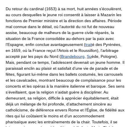
Du retour du cardinal (1653) à sa mort, huit années s’écoulèrent,
au cours desquelles le jeune roi consentit à laisser à Mazarin les
fonctions de Premier ministre et la direction des affaires. Période
mal connue dans le détail, où l’autorité du roi fut de nouveau
assise, beaucoup de malheurs de la guerre civile réparés, la
situation de la France consolidée au-dehors par la paix avec
l’Espagne, enfin conclue avantageusement (
trait
é des Pyrénées,
en 1659, où la France reçut l’Artois et le Roussillon), l’arbitrage
accepté par les pays du Nord (
Brandebourg
,
Su
ède, Pologne).
Mais, pendant ce temps, l’adolescent devenait un jeune homme. Il
paraissait enclin au plaisir et satisfait d’une vie de parade et de
fêtes, figurant lui-même dans les ballets costumés, les carrousels
et les cavalcades, montrant beaucoup de complaisance pour les
concerts et les opéras à la manière italienne et baroque. Ses sens
s’éveillaient, que la religion n’aidait guère à discipliner. Au
demeurant, sa religion, difficile à apprécier équitablement, était
déjà un mélange de foi profonde, d’attachement sincère au
catholicisme, de déférence envers Rome et l’Église, de fidélité aux
rites qui lui coûtaient le moins et d’un accommodement
pharisaïque avec les entraînements de la chair. Toutefois, il se