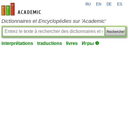
RU
EN
DE
ES
fr-academic.com
Dictionnaires et Encyclopédies sur 'Academic'
Recherche!
interprétations
traductions
livres
Игры ⚽