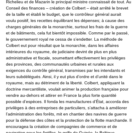
Richelieu et de Mazarin le principal ministre connaissait de tout. Au
Conseil des finances – création de Colbert – était arrêté le brevet
de la taille et établi le budget, que le contrôleur général aurait
voulu positif, les recettes équilibrant les dépenses; à cause des
charges générales de la monarchie, surtout les frais de la guerre
et de bâtiments, cela fut bientôt impossible. Comme par le passé,
le gouvernement royal ne cessa de s’endetter. La méthode de
Colbert eut pour résultat que la monarchie, dans les affaires
intérieures du royaume, de judiciaire devint de plus en plus
administrative et fiscale, soumettant effectivement les privilèges
des provinces, des communautés urbaines et rurales aux
exigences du contrôle général, transmises par les intendants et
leurs subdélégués. Ainsi, il y eut plus d’ordre et d’unité dans le
royaume, mais au détriment de la liberté. Colbert, appliquant la
doctrine mercantiliste, voulait animer la production française pour
vendre au-dehors et attirer en France la plus forte quantité
possible d’espèces. Il fonda les manufactures d’État, accorda des
privilèges à des entreprises de particuliers, s’attacha à améliorer
l’administration des forêts, mit en chantier des navires de guerre
pour la défense des côtes et la protection de la flotte marchande. Il
encouragea la création de compagnies de commerce et de
navigation pour les Antilles, le golfe de Guinée, la Baltique.