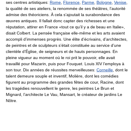
ses centres artistiques:
Rome
,
Florence
,
Parme
,
Bologne
,
Venise
,
la qualité de ses ateliers, la renommée de ses théâtres, l’autorité
admise des théoriciens. À cela s’ajoutait la surabondance des
œuvres antiques. Il fallait donc capter des richesses et une
réputation, attirer en France «tout ce qu’il y a de beau en Italie»,
disait Colbert. La pensée française elle-même et les arts avaient
accompli d’immenses progrès. Une élite d’écrivains, d’architectes,
de peintres et de sculpteurs s’était constituée au service d’une
clientèle d’Église, de seigneurs et de hauts personnages. En
pleine vigueur au moment où le roi prit le pouvoir, elle avait
travaillé pour Mazarin, puis pour Fouquet. Louis XIV l’employa à
son tour. Dix années de réussites merveilleuses:
Corneille
, dont le
talent demeure souple et inventif, Molière, dont les comédies
figurent au programme des grandes fêtes de cour, Racine, dont
les tragédies renouvellent le genre, les peintres Le Brun et
Mignard, l’architecte Le Vau, Mansart, le créateur de jardins Le
Nôtre.