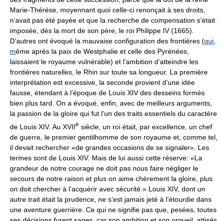
Marie-Thérèse, moyennant quoi celle-ci renonçait à ses droits,
n’avait pas été payée et que la recherche de compensation s’était
imposée, dès la mort de son père, le roi Philippe IV (1665).
D’autres ont évoqué la mauvaise configuration des frontières (
qui
,
m
ême après la paix de Westphalie et celle des Pyrénées,
laissaient le royaume vulnérable) et l’ambition d’atteindre les
frontières naturelles, le Rhin sur toute sa longueur. La première
interprétation est excessive, la seconde provient d’une idée
fausse, étendant à l’époque de Louis XIV des desseins formés
bien plus tard. On a évoqué, enfin, avec de meilleurs arguments,
la passion de la gloire qui fut l’un des traits essentiels du caractère
e
de Louis XIV. Au XVII
siècle, un roi était, par excellence, un chef
de guerre, le premier gentilhomme de son royaume et, comme tel,
il devait rechercher «de grandes occasions de se signaler». Les
termes sont de Louis XIV. Mais de lui aussi cette réserve: «La
grandeur de notre courage ne doit pas nous faire négliger le
secours de notre raison et plus on aime chèrement la gloire, plus
on doit chercher à l’acquérir avec sécurité.» Louis XIV, dont un
autre trait était la prudence, ne s’est jamais jeté à l’étourdie dans
une aventure guerrière. Ce qui ne signifie pas que, pesées, toutes
ses décisions furent sages, car son ambition et son orgueil, attisés